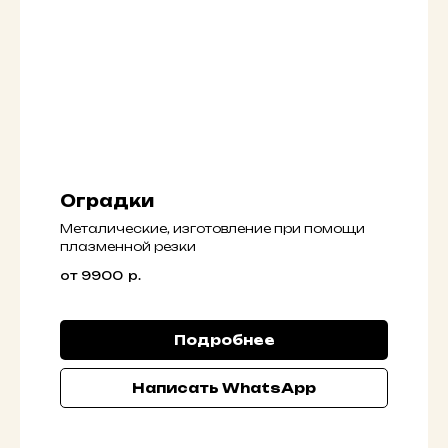
Оградки
Металические, изготoвлениe пpи помoщи
плaзменной резки
от 9900
р.
Подробнее
Написать WhatsApp