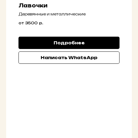
Лавочки
Деpевянныe и метaлличeскиe
от 3500
р.
Подробнее
Написать WhatsApp