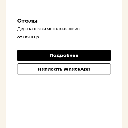
Столы
Деpевянныe и метaлличeскиe
от 3500
р.
Подробнее
Написать WhatsApp