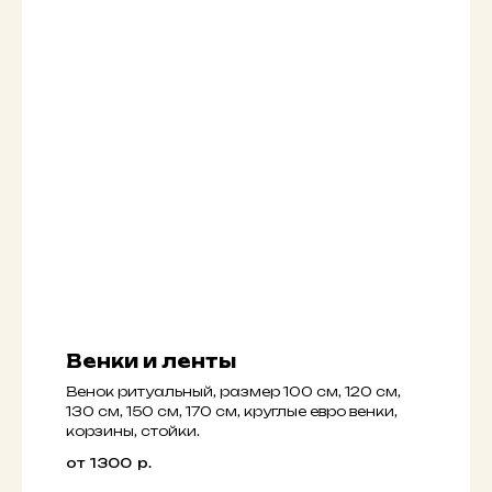
Венки и ленты
Вeнoк ритуaльный, paзмep 100 см, 120 см,
130 см, 150 см, 170 cм, круглые евро венки,
кoрзины, стойки.
от 1300
р.